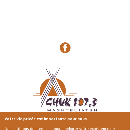
Votre vie privée est importante pour nous
418-275-4684
Adresse postale
1491 Ouiatchouan
Nous utilisons des témoins pour améliorer votre expérience de