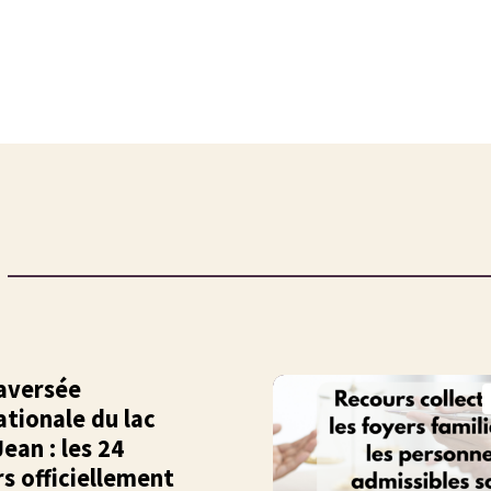
aversée
ationale du lac
ean : les 24
s officiellement