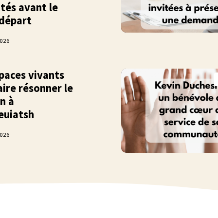
tés avant le
départ
2026
paces vivants
aire résonner le
n à
euiatsh
2026