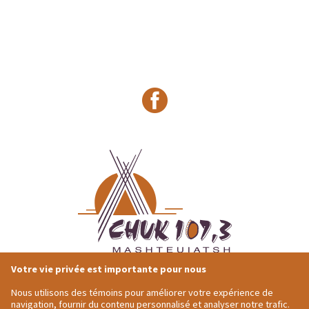
Votre vie privée est importante pour nous
418-275-4684
Adresse postale
1491 Ouiatchouan
Nous utilisons des témoins pour améliorer votre expérience de
418-275-7964
Mashteuiastsh,
QC
navigation, fournir du contenu personnalisé et analyser notre trafic.