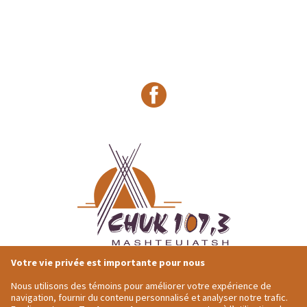
Votre vie privée est importante pour nous
418-275-4684
Adresse postale
1491 Ouiatchouan
Nous utilisons des témoins pour améliorer votre expérience de
418-275-7964
Mashteuiastsh,
QC
navigation, fournir du contenu personnalisé et analyser notre trafic.