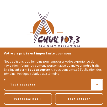
Votre vie privée est importante pour nous
418-275-4684
Adresse postale
1491 Ouiatchouan
Nous utilisons des témoins pour améliorer votre expérience de
418-275-7964
Mashteuiastsh,
QC
navigation, fournir du contenu personnalisé et analyser notre trafic.
En cliquant sur «
Tout accepter
», vous consentez à l’utilisation des
secretariat@chukfm.ca
G0W 2H0
témoins.
Politique relative aux témoins
Tous droits réservés 2026 © CHUK 107,3 Mashteuiatsh | Conception et réalisation :
Tout accepter
Nubee
Politique de confidentialité
|
Mes préférences cookies
Personnaliser
+
Tout refuser