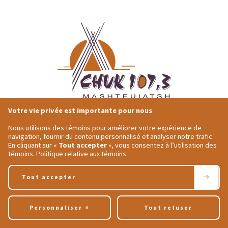
Votre vie privée est importante pour nous
418-275-4684
Adresse postale
1491 Ouiatchouan
Nous utilisons des témoins pour améliorer votre expérience de
418-275-7964
Mashteuiastsh,
QC
navigation, fournir du contenu personnalisé et analyser notre trafic.
En cliquant sur «
Tout accepter
», vous consentez à l’utilisation des
secretariat@chukfm.ca
G0W 2H0
témoins.
Politique relative aux témoins
Tous droits réservés 2026 © CHUK 107,3 Mashteuiatsh | Conception et réalisation :
Tout accepter
Nubee
Politique de confidentialité
|
Mes préférences cookies
Personnaliser
+
Tout refuser